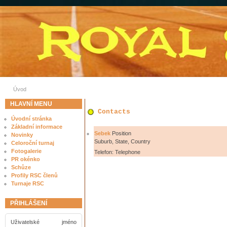
Úvod
HLAVNÍ MENU
Contacts
Úvodní stránka
Základní informace
Sebek
Position
Novinky
Suburb, State, Country
Celoroční turnaj
Fotogalerie
Telefon: Telephone
PR okénko
Schůze
Profily RSC členů
Turnaje RSC
PŘIHLÁŠENÍ
Uživatelské jméno