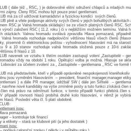
 ( dále též „ RSC„ ) je dobrovolné elitní sdružení chlapců a mladých mu
ilými zájmy. Členy RSC mohou být pouze praví gentlemani.
 má za cíl udržovat kamarádství a fyzickou kondici svých členů.
lně a vřele podporuje aktivity svých členů v jejich bohulibých aktivitách a 
em RSC je Valná hromada skládající se ze všech platných členů RSC. Schá
n výročí založení RSC ( 11.2. roku ) či v nejbližším možném termínu. Valná 
ch otázkách. Valnou hromadu svolává zpravidla Hlava pomazaná, případně
Valná hromada rozhoduje nadpoloviční většinou hlasů všech členů (hlasov
icky, písemně či elektronickou poštou - vyhodnocení hlasování má na staros
u 9 a 10 stanov rozhoduje valná hromada složená pouze z 10-ti zaklád
většinou 8 hlasů z 10.
navenek ve vztahu k třetím osobám zastupují volení „Zastupitelé – gentl
hromadou vždy na období 1 roku. Opětující volba je možná. Hlasuje se ak
 Lobování za účelem zvolení za „ Zastupitele – gentlemana „ RSC ve formě 
má představitele, kteří v případě oprávněné nespokojenosti kteréhokoliv
nu jsou vyměněni hlasováním – president, finanční manager,manager etiky a
gentlemani ) a dále PR manager, údržbář SW ( dále jen Šiřitelé – gentleman
 navrhne nové kandidáty na výše zmíněné posty a tuto funkci získává člen
 člen má právo na odmítnutí funkce, v tomto případě funkci přebírá člen
V případě rovnosti hlasů probíhá druhé kolo hlasování, v němž je vybír
 hlasů. Poslední věta čl. 5 platí obdobně.
CLUB:
entlemani jsou:
lava pomazaná
r – kontroluje tok financí
etikety – stará se klubové pití (a jeho dostatek )
emani jsou:
dává celoroční zprávu ( někdy i v průběhu roku )