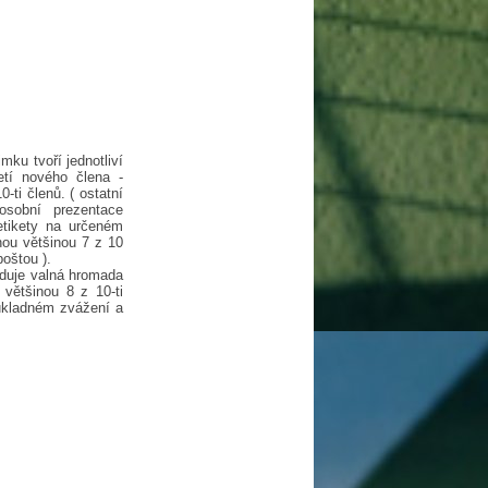
ku tvoří jednotliví
etí nového člena -
ti členů. ( ostatní
osobní prezentace
etikety na určeném
nou většinou 7 z 10
poštou ).
oduje valná hromada
 většinou 8 z 10-ti
důkladném zvážení a