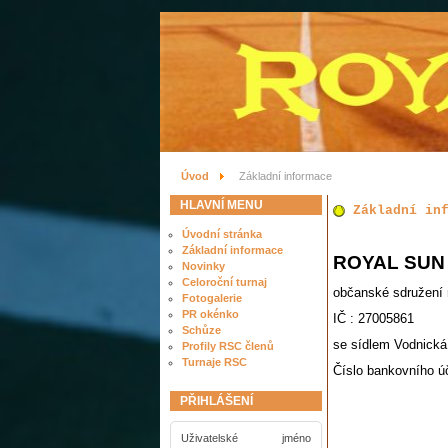
Úvod
Základní informace
HLAVNÍ MENU
Základní in
Úvodní stránka
Základní informace
ROYAL SUN
Novinky
Celoroční turnaj
občanské sdružení
Fotogalerie
PR okénko
IČ : 27005861
Schůze
se sídlem Vodnická
Profily RSC členů
Turnaje RSC
Číslo bankovního ú
PŘIHLÁŠENÍ
Uživatelské jméno