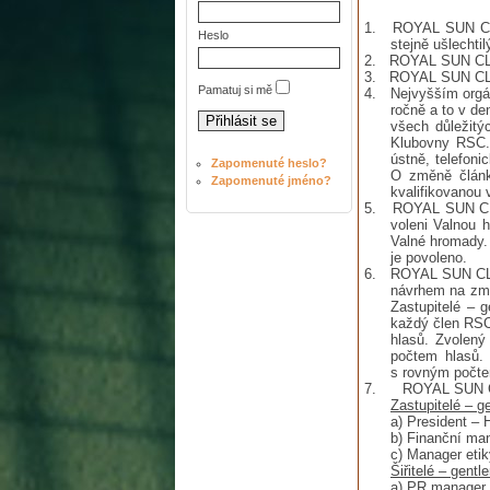
1.
ROYAL SUN CLUB
Heslo
stejně ušlecht
2. ROYAL SUN CLUB
3. ROYAL SUN CLUB p
Pamatuj si mě
4. Nejvyšším orgán
ročně a to v de
všech důležitý
Klubovny RSC. 
ústně, telefon
Zapomenuté heslo?
O změně článk
Zapomenuté jméno?
kvalifikovanou 
5. ROYAL SUN CLUB 
voleni Valnou 
Valné hromady.
je povoleno.
6. ROYAL SUN CLUB 
návrhem na změ
Zastupitelé – 
každý člen RSC
hlasů. Zvolený
počtem hlasů. 
s rovným počtem
7. ROYAL SUN 
Zastupitelé – g
a) President – H
b) Finanční manage
c) Manager etiky a 
Šiřitelé – gentl
a) PR manager – po