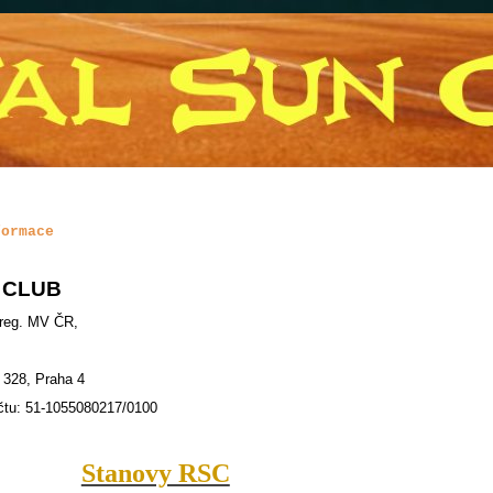
formace
 CLUB
 reg. MV ČR,
 328, Praha 4
čtu: 51-1055080217/0100
Stanovy RSC