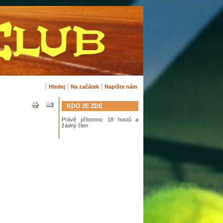
Hledej
Na začátek
Napište nám
KDO JE ZDE
Právě přítomno: 18 hostů a
žádný člen