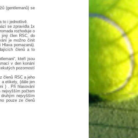
žů (gentlemanů) se
to i jednotlivě.
zí se zpravidla 1x
hromada rozhoduje o
 jiný člen RSC, do
ání je možno činit
ti Hlava pomazaná).
ajících členů a to
emani“, kteří jsou
lamací v den konání
tekutých pozorností
 z členů RSC a jeho
 etikety, (dále jen
i ) . Při hlasování
 s nejvyšším počtem
 s druhým nejvyšším
áno pouze ze členů