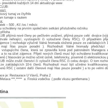
ravidelně každých 14 dní aktualizuje www
CLUB:
enis):
ový turnaj ve čtyřhře
 turnaje s rautem
la:
ek – 500 ,-Kč /os / měsíc
schváleny na prvním společném setkání příslušného ročníku
příloha
přijímá nové členy po pečlivém uvážení, přijímá pouze celé dvojice (výjim
trvale nehrající, vystoupivší či vyloučené členy RSC). O případném přij
jemce ) rozhoduje výlučně Valná hromada složená pouze ze zakládajících 10-
é mají hlas pouze poradní ). Rozhodnutí Valné hromady předchází 
o vstupujícího člena, která se zpravidla koná pod patronátem Managera 
a to na účet zájemce. Přijetí nových členů musí být schváleno kvalifikova
lenů ( hlasování je možno učinit ústně, telefonicky, písemně či elektronickou 
 může zrušit členství či vyloučit člena RSC či celou dvojici. O tom rozh
ze zakládajících 10-ti členů. Rozhodnutí musí být učiněno kvalifikovanou
členů RSC ( ostatní další členové mají hlas pouze poradní ) a to po velmi 
ace je: Restaurace U Vávrů, Praha 2
etaxa ***,***** a Finská vodečka ( podle vkusu gentlemana )
tina