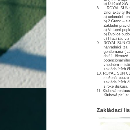
b) Údržbář SW – p
8. ROYAL SUN 
Dílčí aktivity (t
a) celoroční tenis
b) 2 Grand – slam
Základní pravid
a) Vstupní poplat
b) Dvojice budou 
c) Hrací řád viz 
9. ROYAL SUN CLUB 
náhradníci za 
gentlemana ( zá
další členov
potencionálníh
vhodném místě 
zakládajících č
10. ROYAL SUN CLUB
složená pouze 
zakládajících 
široké diskusi.
11. Klubová restaur
Klubové pití je: M
Zakládací lis