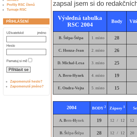
zapsal jsem si do redakčníc
Profily RSC členů
Turnaje RSC
Výsledná tabulka
Body
Vít
PŘIHLÁŠENÍ
RSC 2004
Uživatelské jméno
28
B. Štěpa-Štěpa
1. místo
Heslo
26
C. Honza-Jean
2. místo
Pamatuj si mě
25
D. Michal-Lexa
3. místo
19
A. Bern-Hynek
4. místo
Zapomenuté heslo?
Zapomenuté jméno?
15
E. Ondra-Vojta
5. místo
2004
2
1
BODY
Zápasy
Se
19
A. B
ern-
H
ynek
12
/
12
12
28
B. Š
těpa-
Š
těpa
12
/
12
20