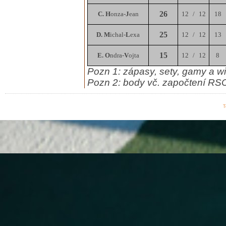
26
C. H
onza-
J
ean
12
/
12
18
25
D. M
ichal-
L
exa
12
/
12
13
15
E. O
ndra-
V
ojta
12
/
12
8
Pozn 1: zápasy, sety, gamy a w
Pozn 2: body vč. započtení RSC
T