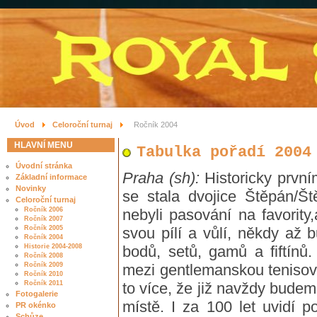
Úvod
Celoroční turnaj
Ročník 2004
HLAVNÍ MENU
Tabulka pořadí 2004
Úvodní stránka
Praha (sh):
Historicky prvním
Základní informace
Novinky
se stala dvojice Štěpán/Št
Celoroční turnaj
Ročník 2006
nebyli pasování na favority,
Ročník 2007
Ročník 2005
svou pílí a vůlí, někdy až 
Ročník 2004
Historie 2004-2008
bodů, setů, gamů a fiftínů.
Ročník 2008
Ročník 2009
mezi gentlemanskou tenisovo
Ročník 2010
Ročník 2011
to více, že již navždy bude
Fotogalerie
místě. I za 100 let uvidí po
PR okénko
Schůze