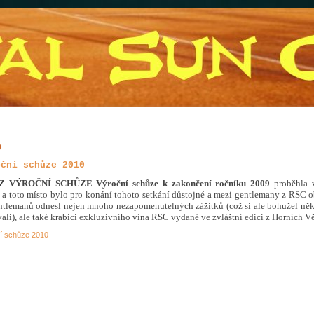
0
oční schůze 2010
 Z VÝROČNÍ SCHŮZE
Výroční schůze k zakončení ročníku 2009
proběhla v
a toto místo bylo pro konání tohoto setkání důstojné a mezi gentlemany z RSC ob
ntlemanů odnesl nejen mnoho nezapomenutelných zážitků (což si ale bohužel někt
li), ale také krabici exkluzivního vína RSC vydané ve zvláštní edici z Horních V
ní schůze 2010