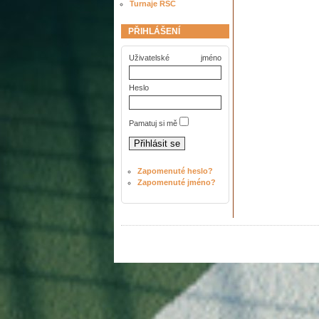
Turnaje RSC
PŘIHLÁŠENÍ
Uživatelské jméno
Heslo
Pamatuj si mě
Zapomenuté heslo?
Zapomenuté jméno?