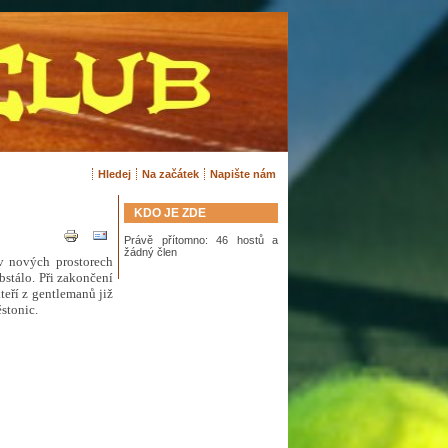
Hledej
Na začátek
Napište nám
KDO JE ZDE
Právě přítomno: 46 hostů a
žádný člen
 nových prostorech
stálo. Při zakončení
eří z gentlemanů již
ěstonic.