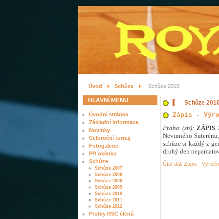
Úvod
Schůze
Schůze 2010
HLAVNÍ MENU
Schůze 201
Úvodní stránka
Zápis - Výr
Základní informace
Praha (sh):
ZÁPIS
Novinky
Nevinného Suterénu, 
Celoroční turnaj
schůze si každý z ge
Fotogalerie
druhý den nepamatova
PR okénko
Schůze
Číst dál: Zápis - Výroč
Schůze 2007
Schůze 2008
Schůze 2006
Schůze 2009
Schůze 2010
Schůze 2011
Schůze 2012
Profily RSC členů