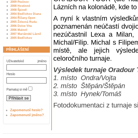
2009 Pecínov
Lázních na kolonádě, kde to
2008 Hostinné
2008 Špindl
2004 Bedřichov Diana
A nyní k vlastním výsledků
2004 Říčany Open
2005 Železná Ruda
poznamenán neúčastí dvojice 
2006 Dolce Vita
2006 Malevil
nezúčastnil Lexa a Milan,
2007 Mariánské Lázně
2005 Bedřichov
Michal/Filip. Michal s Fili
místě, ale jejich výsle
PŘIHLÁŠENÍ
celoročního turnaje.
Uživatelské jméno
Výsledek turnaje Oradour 
Heslo
1. místo Ondra/Vojta
2. místo Štěpán/Štěpán
Pamatuj si mě
3. místo Hynek/Tomáš
Fotodokumentaci z turnaje 
Zapomenuté heslo?
Zapomenuté jméno?