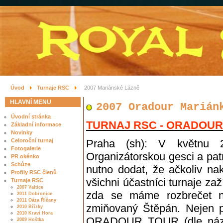
Úvod
Turnaje RSC
2007 Mariánské Lázně
HLAVNÍ MENU
2007 Oradour Marián
Úvodní stránka
TURNAJ RSC - ORADOUR T
Základní informace
Novinky
Celoroční turnaj
Praha (sh): V květnu 
Fotogalerie
Organizátorskou gesci a pat
PR okénko
Schůze
nutno dodat, že ačkoliv na
Profily RSC členů
všichni účastníci turnaje zaž
Turnaje RSC
2007 Valtice
zda se máme rozbrečet n
2011 Dobronice
2011 Oáza Říčany
zmiňovaný Štěpán. Nejen pr
2010 Břízky
2010 Kraví Hora
ORADOUR TOUR (dle názvu
2009 Hoštka