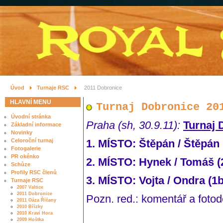
Úvod
Turnaje RSC
2011 Dobronice
HLAVNÍ MENU
Turnaj Dobronice 20
Úvodní stránka
Praha (sh, 30.9.11):
Turnaj 
Základní informace
Novinky
Celoroční turnaj
1. MÍSTO: Štěpán / Štěpán 
Fotogalerie
PR okénko
2. MÍSTO: Hynek / Tomáš (
Schůze
Profily RSC členů
3. MÍSTO: Vojta / Ondra (1b
Turnaje RSC
2007 Valtice
2011 Dobronice
Pozn. red.: komentář a foto
2011 Oáza Říčany
2010 Břízky
2010 Kraví Hora
2009 Hoštka