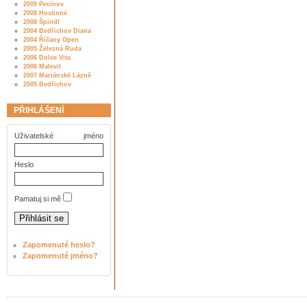
2009 Pecínov
2008 Hostinné
2008 Špindl
2004 Bedřichov Diana
2004 Říčany Open
2005 Železná Ruda
2006 Dolce Vita
2006 Malevil
2007 Mariánské Lázně
2005 Bedřichov
PŘIHLÁŠENÍ
Uživatelské jméno
Heslo
Pamatuj si mě
Zapomenuté heslo?
Zapomenuté jméno?