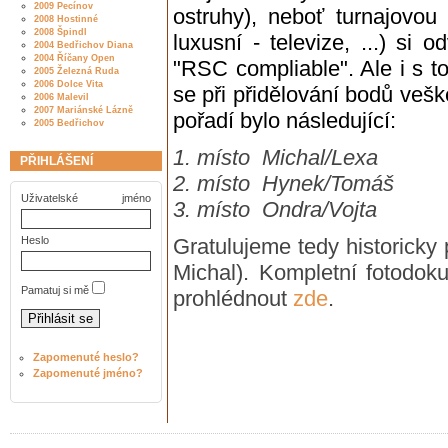
2009 Pecínov
ostruhy), neboť turnajovou 
2008 Hostinné
2008 Špindl
luxusní - televize, ...) si 
2004 Bedřichov Diana
2004 Říčany Open
"RSC compliable". Ale i s to
2005 Železná Ruda
2006 Dolce Vita
se při přidělování bodů ve
2006 Malevil
2007 Mariánské Lázně
pořadí bylo následující:
2005 Bedřichov
1. místo Michal/Lexa
PŘIHLÁŠENÍ
2. místo Hynek/Tomáš
Uživatelské jméno
3. místo Ondra/Vojta
Heslo
Gratulujeme tedy historicky
Michal). Kompletní fotodok
Pamatuj si mě
prohlédnout
zde
.
Zapomenuté heslo?
Zapomenuté jméno?