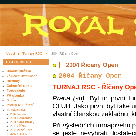
Úvod
Turnaje RSC
2004 Říčany Open
HLAVNÍ MENU
2004 Říčany Open
Úvodní stránka
2004 Říčany Open
Základní informace
Novinky
TURNAJ RSC - Říčany Op
Celoroční turnaj
Fotogalerie
PR okénko
Praha (sh):
Byl to první t
Schůze
CLUB. Jako první byl také ur
Profily RSC členů
Turnaje RSC
vlastní členskou základnu, k
2007 Valtice
2011 Dobronice
2011 Oáza Říčany
Při výsledcích turnajového
2010 Břízky
2010 Kraví Hora
se ještě nevyhráli dostateč
2009 Hoštka