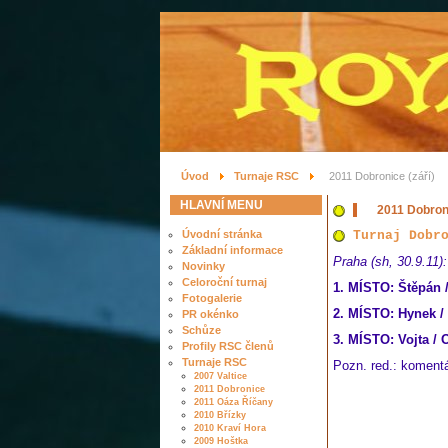
Úvod
Turnaje RSC
2011 Dobronice (září)
HLAVNÍ MENU
2011 Dobroni
Úvodní stránka
Turnaj Dobr
Základní informace
Praha (sh, 30.9.11)
Novinky
Celoroční turnaj
1. MÍSTO: Štěpán /
Fotogalerie
2. MÍSTO: Hynek /
PR okénko
Schůze
3. MÍSTO: Vojta / 
Profily RSC členů
Turnaje RSC
Pozn. red.: komentá
2007 Valtice
2011 Dobronice
2011 Oáza Říčany
2010 Břízky
2010 Kraví Hora
2009 Hoštka