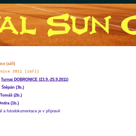
ce (září)
onice 2011 (září)
:
Turnaj DOBRONICE (23.9.-25.9.2011)
 Štěpán (3b.)
 Tomáš (2b.)
Ondra (1b.)
ř a fotodokumentace je v přípravě