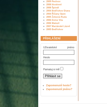
2009 Pecínov
2008 Hostinné
2008 Špindl
2004 Bedřichov Diana
2004 Říčany Open
2005 Železná Ruda
2006 Dolce Vita
2006 Malevil
2007 Mariánské Lázně
2005 Bedřichov
PŘIHLÁŠENÍ
Uživatelské jméno
Heslo
Pamatuj si mě
Zapomenuté heslo?
Zapomenuté jméno?