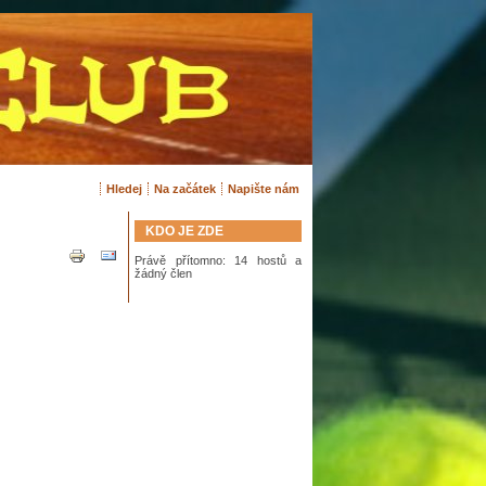
Hledej
Na začátek
Napište nám
KDO JE ZDE
Právě přítomno: 14 hostů a
žádný člen